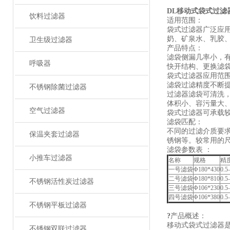
DL移动式袋式过滤
饮料过滤器
适用范围：
袋式过滤器广泛应
奶、矿泉水、乳胶
卫生级过滤器
产品特点：
滤袋侧漏几率小，
呼吸器
快开结构、更换滤
袋式过滤器应用范
滤袋过滤精度不断提
不锈钢除菌过滤器
过滤器滤袋可清洗
体积小、容污量大
空气过滤器
袋式过滤器可承载
滤袋匹配：
不同的过滤介质要求
保温夹套过滤器
锈钢等。较常用的尺寸为：
滤袋参数表 ：
小推车过滤器
名称
规格
精
一号滤袋
Φ180*430
0.
二号滤袋
Φ180*810
0.
不锈钢活性炭过滤器
三号滤袋
Φ106*230
0.
四号滤袋
Φ106*380
0.
不锈钢平板过滤器
?
产品概述：
移动式袋式过滤器
不锈钢双联过滤器