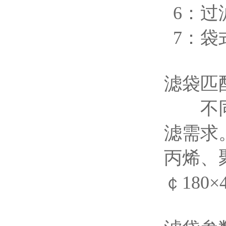
6：过
7：袋
滤袋匹
不同的
滤需求。
丙烯、
￠180×