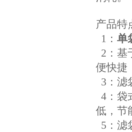
产品特
1：
单
2：基
便快捷
3：滤
4：袋
低，节
5：滤