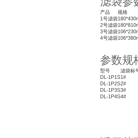
滤袋参
产品
规格
1号滤袋
180*43
2号滤袋
180*81
3号滤袋
106*23
4号滤袋
106*38
参数规
型号
滤袋标
DL-1P1S
1#
DL-1P2S
2#
DL-1P3S
3#
DL-1P4S
4#