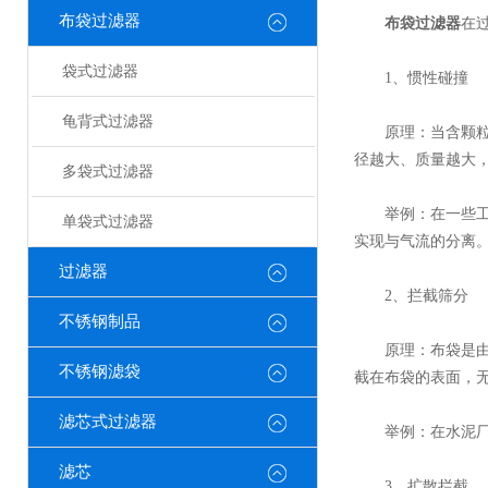
布袋过滤器
布袋过滤器
在
袋式过滤器
1、惯性碰撞
龟背式过滤器
原理：当含颗粒物
径越大、质量越大，
多袋式过滤器
举例：在一些工业
单袋式过滤器
实现与气流的分离
过滤器
2、拦截筛分
不锈钢制品
原理：布袋是由纤
不锈钢滤袋
截在布袋的表面，
滤芯式过滤器
举例：在水泥厂的
滤芯
3、扩散拦截