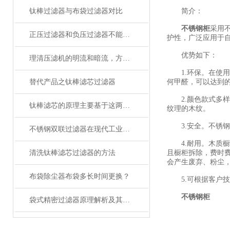
钛棒过滤器与布袋过滤器对比
简介：
不锈钢柜
采用
正压过滤器和负压过滤器不能通用吗？
护性，广泛应用于
优势如下：
理清压滤机的明流和暗流，方能为你保驾护航
1.环保。在使用
替代产品之钛棒滤芯过滤器
何甲醛，可以达到的
2.颜色款式多样
钛棒滤芯的原理主要基于这两个方面
纹理的木纹。
3.安全。不锈钢
不锈钢双联过滤器在现代工业中的应用与重要性
4.耐用。木质橱柜
清洗钛棒滤芯过滤器的方法
且橱柜拆除，费时
会产生废弃、粉尘
布袋除尘器布袋多长时间更换？
5.可根据客户技
不锈钢柜
袋式精密过滤器原理解析及其在工业过滤中的应用