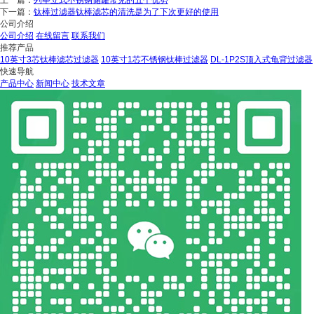
下一篇：
钛棒过滤器钛棒滤芯的清洗是为了下次更好的使用
公司介绍
公司介绍
在线留言
联系我们
推荐产品
10英寸3芯钛棒滤芯过滤器
10英寸1芯不锈钢钛棒过滤器
DL-1P2S顶入式龟背过滤器
快速导航
产品中心
新闻中心
技术文章