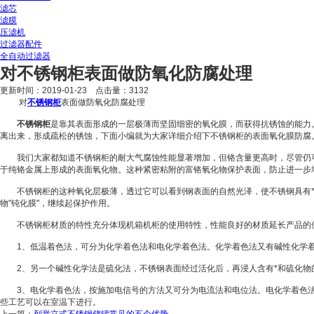
滤芯
滤膜
压滤机
过滤器配件
全自动过滤器
对不锈钢柜表面做防氧化防腐处理
更新时间：2019-01-23 点击量：
3132
对
不锈钢柜
表面做防氧化防腐处理
不锈钢柜
是靠其表面形成的一层极薄而坚固细密的氧化膜，而获得抗锈蚀的能力
离出来，形成疏松的锈蚀，下面小编就为大家详细介绍下不锈钢柜的表面氧化膜防腐
我们大家都知道不锈钢柜的耐大气腐蚀性能显著增加，但铬含量更高时，尽管仍可
于纯铬金属上形成的表面氧化物。这种紧密粘附的富铬氧化物保护表面，防止进一步
不锈钢柜的这种氧化层极薄，透过它可以看到钢表面的自然光泽，使不锈钢具有*
物"钝化膜"，继续起保护作用。
不锈钢柜材质的特性充分体现机箱机柜的使用特性，性能良好的材质延长产品的使
1、低温着色法，可分为化学着色法和电化学着色法。化学着色法又有碱性化学着
2、另一个碱性化学法是硫化法，不锈钢表面经过活化后，再浸人含有*和硫化物
3、电化学着色法，按施加电信号的方法又可分为电流法和电位法。电化学着色法
些工艺可以在室温下进行。
上一篇：
列举立式不锈钢储罐常见的五个优势