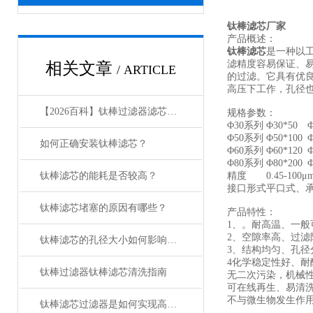
钛棒滤芯厂家
产品概述：
钛棒滤芯
是一种以
滤精度容易保证、
相关文章
/ ARTICLE
的过滤。它具有优良
高压下工作，孔径也
【2026百科】钛棒过滤器滤芯的孔径0.22μm与0.45μm分别适用于哪些场景？
规格参数：
Φ30系列
Φ30*50
Φ
Φ50系列
Φ50*100
Φ
如何正确安装钛棒滤芯？
Φ60系列
Φ60*120
Φ
Φ80系列
Φ80*200
Φ
钛棒滤芯的能耗是否较高？
精度
0.45-100μ
接口形式
平口式、承接
钛棒滤芯堵塞的原因有哪些？
产品特性：
1、。耐高温、一般
2、空隙率高、过滤
钛棒滤芯的孔径大小如何影响过滤效果？
3、结构均匀、孔径
4化学稳定性好、
钛棒过滤器钛棒滤芯清洗指南
无二次污染，机械
可在线再生、易清
不与微生物发生作
钛棒滤芯过滤器是如何实现高精密过滤的？