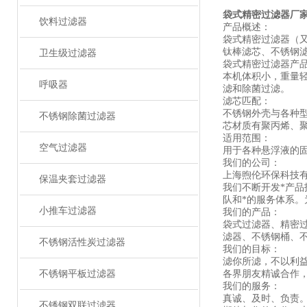
袋式精密过滤器厂
饮料过滤器
产品概述：
袋式精密过滤器（
钛棒滤芯、不锈钢
卫生级过滤器
袋式精密过滤器产
本机体积小，重量
呼吸器
滤和除菌过滤。
滤芯匹配：
不锈钢外壳与各种型号
不锈钢除菌过滤器
芯材质有聚丙烯、
适用范围：
空气过滤器
用于各种悬浮液的
我们的公司：
上海煦伦环保科技有
保温夹套过滤器
我们不断开发*产
队和*的服务体系
小推车过滤器
我们的产品：
袋式过滤器、精密
滤器、不锈钢桶、
不锈钢活性炭过滤器
我们的目标：
滤你所滤，不以利益
不锈钢平板过滤器
各界朋友精诚合作
我们的服务：
真诚、及时、负责
不锈钢双联过滤器