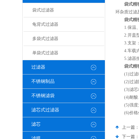
袋式精
袋式过滤器
环杂质过滤
袋式精
龟背式过滤器
1.保温、
2.开盖型
多袋式过滤器
3.支架：
4.车载式
单袋式过滤器
5.滤器按
袋式精
过滤器
(1)过滤
不锈钢制品
(2)过滤
(3)滤芯
不锈钢滤袋
(4)耐酸
(5)强度
滤芯式过滤器
(6)价格
滤芯
上一篇
下一篇
滤膜