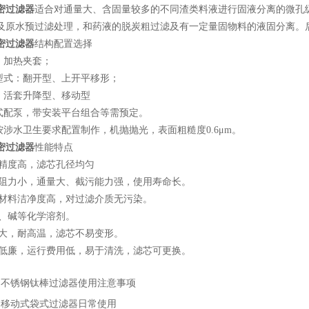
密过滤器
适合对通量大、含固量较多的不同渣类料液进行固液分离的微孔
及原水预过滤处理，和药液的脱炭粗过滤及有一定量固物料的液固分离。
密过滤器
结构配置选择
加热夹套；
式：翻开型、上开平移形；
活套升降型、移动型
配泵，带安装平台组合等需预定。
涉水卫生要求配置制作，机抛抛光，表面粗糙度0.6μm。
密过滤器
性能特点
精度高，滤芯孔径均匀
阻力小，通量大、截污能力强，使用寿命长。
材料洁净度高，对过滤介质无污染。
、碱等化学溶剂。
大，耐高温，滤芯不易变形。
低廉，运行费用低，易于清洗，滤芯可更换。
：
不锈钢钛棒过滤器使用注意事项
：
移动式袋式过滤器日常使用