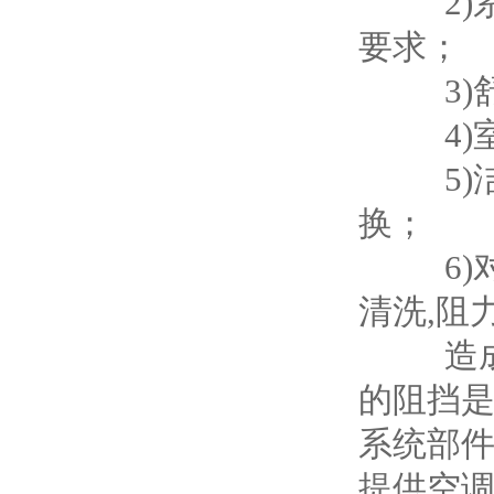
2)系统
要求；
3)舒
4)室
5)洁净
换；
6)对
清洗,阻
造成这
的阻挡
系统部
提供空