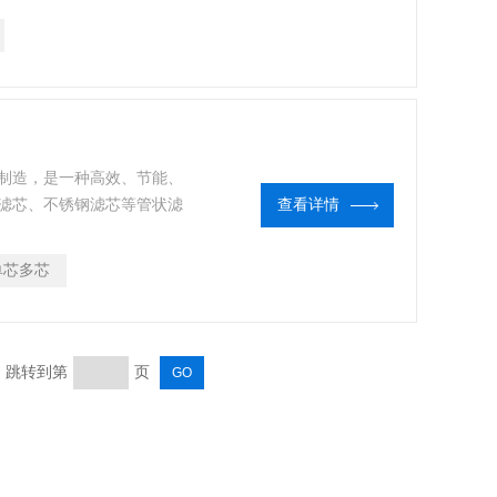
制造，是一种高效、节能、
滤芯、不锈钢滤芯等管状滤
查看详情
工艺选择不同的过滤元件，
，装卸滤芯十分方便，滤筒
单芯多芯
页 跳转到第
页