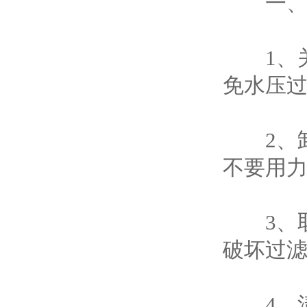
一、更
1、关
免水压
2、卸
不要用
3、取
破坏过
4、清