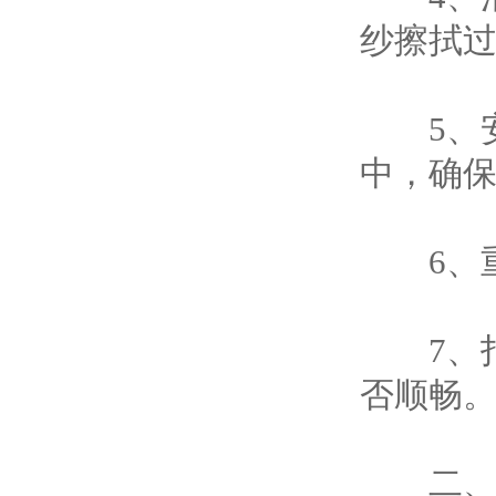
纱擦拭
5、安
中，确
6、重
7、打
否顺畅
二、