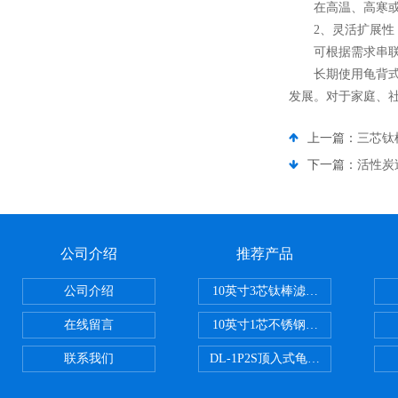
在高温、高寒或高
2、灵活扩展性
可根据需求串联多
长期使用龟背式过
发展。对于家庭、
上一篇：
三芯钛
下一篇：
活性炭
公司介绍
推荐产品
公司介绍
10英寸3芯钛棒滤芯过滤器
在线留言
10英寸1芯不锈钢钛棒过滤器
联系我们
DL-1P2S顶入式龟背过滤器