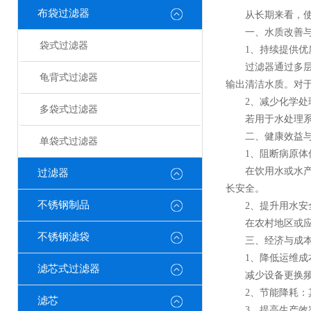
布袋过滤器
从长期来看，使用
一、水质改善与
袋式过滤器
1、持续提供优
过滤器通过多层级
龟背式过滤器
输出清洁水质。对
2、减少化学处
多袋式过滤器
若用于水处理系统
二、健康效益与
单袋式过滤器
1、阻断病原体
在饮用水或水产养
过滤器
长安全。
不锈钢制品
2、提升用水安
在农村地区或应急
不锈钢滤袋
三、经济与成本
1、降低运维成
滤芯式过滤器
减少设备更换频
2、节能降耗：其
滤芯
3、提高生产效