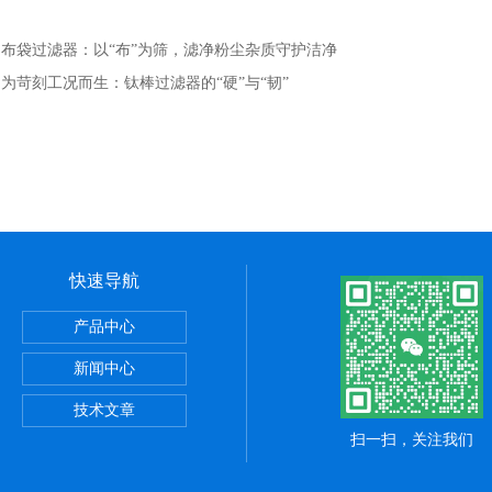
：
布袋过滤器：以“布”为筛，滤净粉尘杂质守护洁净​
：
为苛刻工况而生：钛棒过滤器的“硬”与“韧”
快速导航
产品中心
器
新闻中心
器
技术文章
扫一扫，关注我们