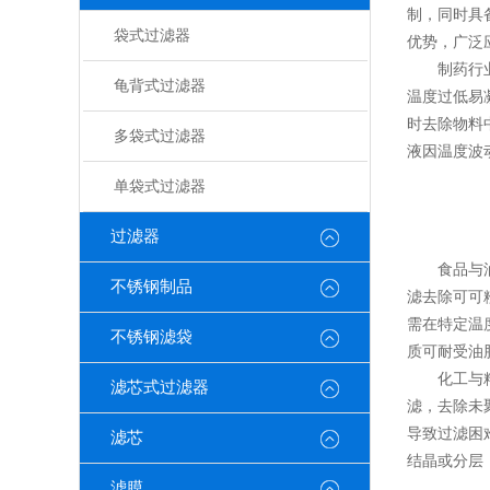
制，同时具
袋式过滤器
优势，广泛
制药行业是
龟背式过滤器
温度过低易
时去除物料
多袋式过滤器
液因温度波
单袋式过滤器
过滤器
食品与油脂
不锈钢制品
滤去除可可
需在特定温
不锈钢滤袋
质可耐受油
化工与精细
滤芯式过滤器
滤，去除未
导致过滤困
滤芯
结晶或分层
滤膜