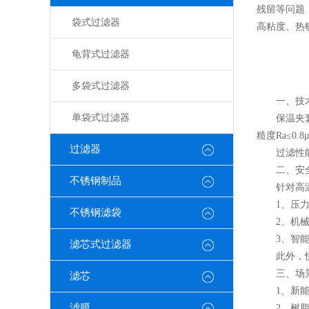
残留等问题
袋式过滤器
高粘度、热
龟背式过滤器
多袋式过滤器
一、技术
单袋式过滤器
保温夹套过
糙度Ra≤0
过滤器
过滤性能方
二、安全
不锈钢制品
针对高温高
1、压力泄
不锈钢滤袋
2、机械密
3、智能联
滤芯式过滤器
此外，快开
三、场景
滤芯
1、新能源
滤膜
2、树脂合