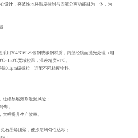
双核心设计，突破性地将温度控制与固液分离功能融为一体，为
。
304/316L不锈钢或碳钢材质，内壁经镜面抛光处理（粗
℃~150℃宽域控温，温差精度±1℃。
0.1μm级微粒，适配不同粘度物料。
，杜绝易燃溶剂泄漏风险；
冷却。
，大幅提升生产效率。
避免石墨烯团聚，使涂层均匀性达标；
8%；