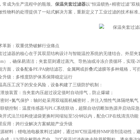
，常成为生产流程中的瓶颈。
保温夹套过滤器
以“恒温锁热+精密过滤”
敏性物料的处理提供了一站式解决方案，重新定义了工业过滤的技术标准
革新：双重优势破解行业痛点
滤器的核心在于其双层结构设计与智能温控系统的无缝结合。外层夹套采用
.8μm），确保易清洁；夹套层则通过蒸汽、导热油或冷冻介质循环，实现-20
面，设备配备PE/PA烧结滤芯、金属网或折叠式滤膜等多种规格，可拦截
升级：多维度防护体系保障稳定运行
压工况下的安全风险，设备构建了三级防护机制：
放装置：当夹套内压超过设定值时自动排气，防止爆罐；
封+氮气保护：轴封处采用双端面机械密封，并注入惰性气体隔绝氧气
锁控制：温度传感器与PLC系统联动，超限自动切断加热源并启动应急
式法兰结构使滤袋更换时间缩短至5分钟以内，配合CIP在线清洗功能
应用：跨行业解决方案赋能产业升级
材料：锂电池电极浆料过滤时，通过80℃恒温维持NMP溶剂流动性，
成：UV固化树脂生产中，70℃保温过滤有效去除凝胶颗粒，透光率达9