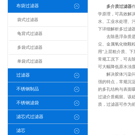
布袋过滤器
多介质过滤器
学原理，可高效解
袋式过滤器
水、工业水处理、
下详细解析多过滤
龟背式过滤器
去除悬浮杂质是过
尘、金属氧化物颗
多袋式过滤器
用“上层粗介质、
常规工况下，可去除
单袋式过滤器
可大幅降低原水浊
解决胶体污染问题
过滤器
强的特点，常规沉
不锈钢制品
的多孔结构与表面
过滤介质截留。该
不锈钢滤袋
质，过滤器可作为
滤芯式过滤器
滤芯