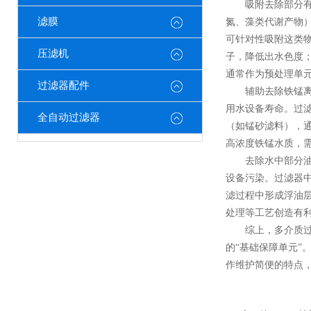
吸附去除部分有机
滤膜
氮、藻类代谢产物
可针对性吸附这类
压滤机
子，降低出水色度
通常作为预处理单
过滤器配件
辅助去除铁锰离子
用水设备寿命。过
全自动过滤器
（如锰砂滤料），
高浓度铁锰水质，
去除水中部分油类
设备污染。过滤器
滤过程中形成浮油
处理等工艺创造有
综上，多介质过滤
的“基础保障单元
作维护简便的特点