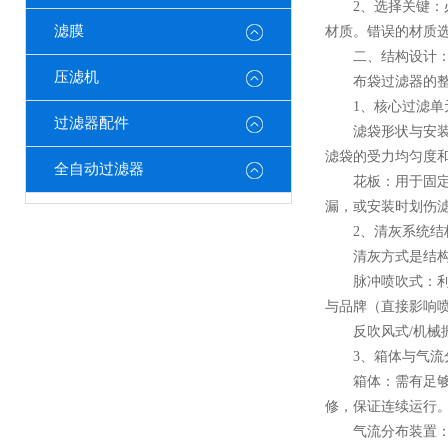
2、选择关键：​
滤膜
材质。错误的材质
二、结构设计：
压滤机
布袋过滤器的整体
1、核心过滤单
过滤器配件
滤袋形状与安装：
滤袋的受力均匀度
全自动过滤器
花板：​用于固定
漏，或安装时划伤
2、清灰系统结
清灰方式是结构
脉冲喷吹式：​利
与品牌（直接影响
反吹风式/机械振
3、箱体与气流
箱体：​需有足够
修，保证连续运行
气流分布装置：​