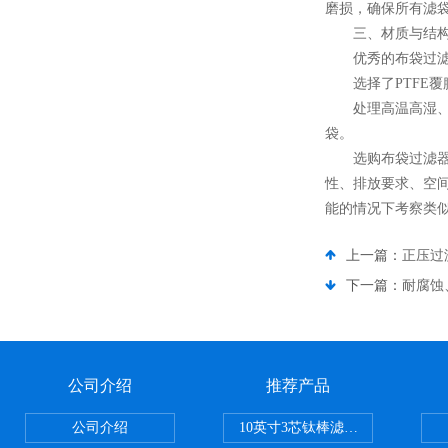
磨损，确保所有滤
三、材质与结构
优秀的布袋过滤器
选择了PTFE覆
处理高温高湿、易
袋。
选购布袋过滤器
性、排放要求、空
能的情况下考察类
上一篇：
正压过
下一篇：
耐腐蚀
公司介绍
推荐产品
公司介绍
10英寸3芯钛棒滤芯过滤器