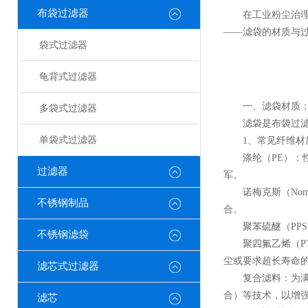
布袋过滤器
在工业粉尘治理
——滤袋的材质与
袋式过滤器
龟背式过滤器
一、滤袋材质：
多袋式过滤器
滤袋是布袋过滤器
单袋式过滤器
1、常见纤维材
涤纶（PE）：​
过滤器
军。
诺梅克斯（Nome
不锈钢制品
合。
聚苯硫醚（PPS）
不锈钢滤袋
聚四氟乙烯（PTF
尘或要求超长寿命
滤芯式过滤器
复合滤料：​为满
合）等技术，以增
滤芯