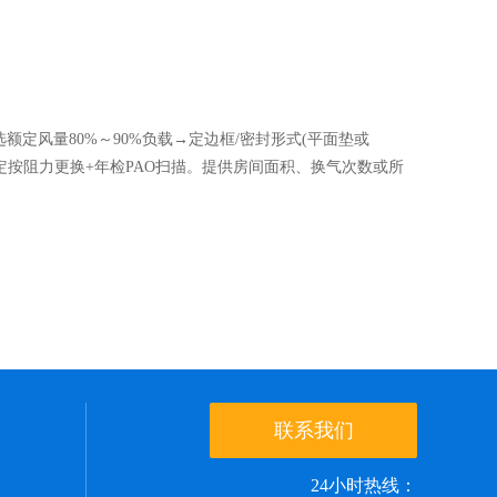
量选额定风量80%～90%负载→定边框/密封形式(平面垫或
→制定按阻力更换+年检PAO扫描。提供房间面积、换气次数或所
联系我们
24小时热线：