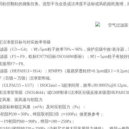
同粒径颗粒的捕集任务。选型不当会造成洁净度不达标或风机能耗激增，
洁净度目标与对应效率等级
器（G3～G4）：对≥5μm粒子效率70%～90%，保护后级中效/表冷
（F5～F9，欧标EN779旧标/ISO16890新标）：对1～5μm粒子
接用F7～F8。
HEPAH13～H14）：对MPPS（最易穿透粒径≈0.3μm或0.1～0.2μm）过
ss5～7（百级～万级）洁净室终端。
PAU15～U17）：ISOClass1～3超净间用，效率≥99.9995%@0.12μm
室等级（ISO14644）或GMP附录1洁净区分级反推末级需HEPAH13
风量、面风速与初阻力
标称额定风量（m³/h）及对应初阻力（Pa）：
阻约30～50Pa，终阻取初阻2倍（≈100Pa）做更换参考；
9初阻约60～90Pa，终阻≈180～250Pa；
13/H14初阻约220～250Pa（边框尺寸越大同风量阻力越低），终阻一般