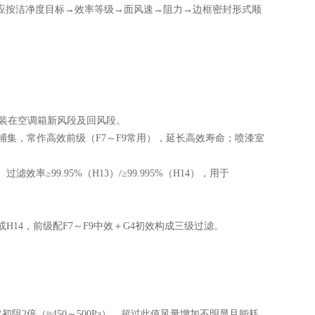
应按洁净度目标→效率等级→面风速→阻力→边框密封形式顺
器，装在空调箱新风段及回风段。
有较好捕集，常作高效前级（F7～F9常用），延长高效寿命；喷漆室
滤效率≥99.95%（H13）/≥99.995%（H14），用于
。
或H14，前级配F7～F9中效＋G4初效构成三级过滤。
取初阻2倍（≈450～500Pa），超过此值风量增加不明显且能耗