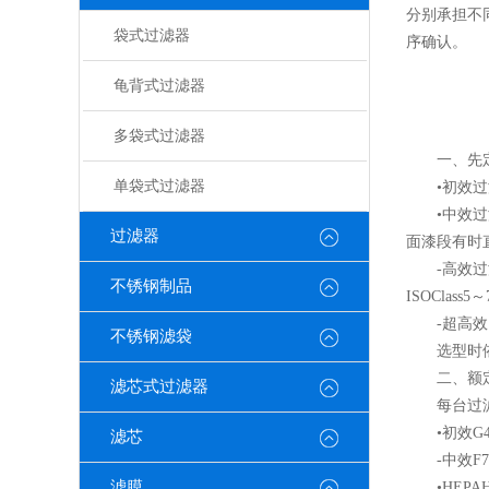
分别承担不
袋式过滤器
序确认。
龟背式过滤器
多袋式过滤器
一、先定
单袋式过滤器
•初效过滤
•中效过滤器
过滤器
面漆段有时直
-高效过滤器（
不锈钢制品
ISOCla
-超高效（UL
不锈钢滤袋
选型时依洁净
二、额定
滤芯式过滤器
每台过滤器
•初效G4初
滤芯
-中效F7～F
滤膜
•HEPAH