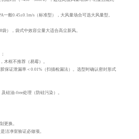
般0.45±0.1m/s（标准型），大风量场合可选大风量型。
8袋），袋式中效容尘量大适合高尘新风。
）；
，木框不推荐（易霉）。
胶保证泄漏率＜0.01%（扫描检漏法）。选型时确认密封形式
及硅油-free处理（防硅污染）。
计划更换。
这是洁净室验证必做项。