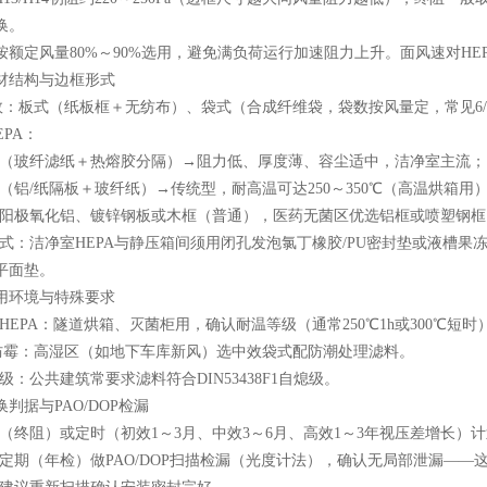
换。
风量80%～90%选用，避免满负荷运行加速阻力上升。面风速对HEPA一
结构与边框形式
：板式（纸板框＋无纺布）、袋式（合成纤维袋，袋数按风量定，常见6/
PA：
玻纤滤纸＋热熔胶分隔）→阻力低、厚度薄、容尘适中，洁净室主流；
铝/纸隔板＋玻纤纸）→传统型，耐高温可达250～350℃（高温烘箱用
极氧化铝、镀锌钢板或木框（普通），医药无菌区优选铝框或喷塑钢框
：洁净室HEPA与静压箱间须用闭孔发泡氯丁橡胶/PU密封垫或液槽果冻
平面垫。
环境与特殊要求
PA：隧道烘箱、灭菌柜用，确认耐温等级（通常250℃1h或300℃短时）
霉：高湿区（如地下车库新风）选中效袋式配防潮处理滤料。
公共建筑常要求滤料符合DIN53438F1自熄级。
据与PAO/DOP检漏
终阻）或定时（初效1～3月、中效3～6月、高效1～3年视压差增长）
期（年检）做PAO/DOP扫描检漏（光度计法），确认无局部泄漏——