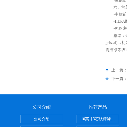
•更换后建
六、常见
•中效前
-HEPA面
•忽略密封
总结：选型=
gelsea
需洁净等级
上一篇
下一篇
公司介绍
推荐产品
公司介绍
10英寸3芯钛棒滤芯过滤器