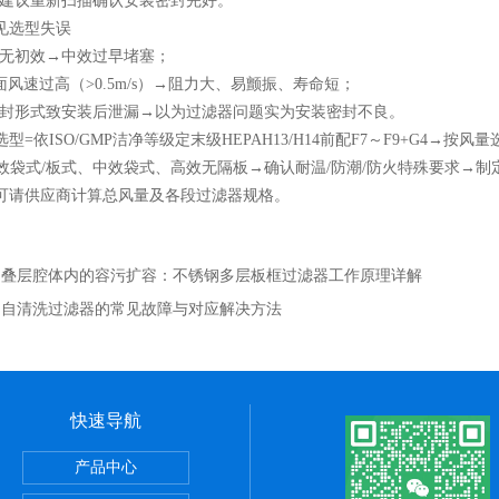
议重新扫描确认安装密封完好。
选型失误
无初效→中效过早堵塞；
风速过高（>0.5m/s）→阻力大、易颤振、寿命短；
形式致安装后泄漏→以为过滤器问题实为安装密封不良。
依ISO/GMP洁净等级定末级HEPAH13/H14前配F7～F9+G4→按风
l)→初效袋式/板式、中效袋式、高效无隔板→确认耐温/防潮/防火特殊要求
可请供应商计算总风量及各段过滤器规格。
：
叠层腔体内的容污扩容：不锈钢多层板框过滤器工作原理详解
：
自清洗过滤器的常见故障与对应解决方法
快速导航
产品中心