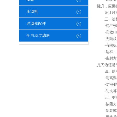
陡升，应更
压滤机
设计时按额定
三、滤材
过滤器配件
•初/中效
•高效HE
全自动过滤器
-无隔板（
•有隔板（
-边框：阳
•密封方式
是刀边还是
四、使用
•耐高温HE
•防潮/防
-防火等级：
五、更换判
•按阻力（
-新装或定