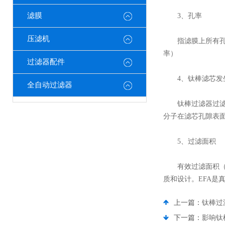
滤膜
3、孔率
压滤机
指滤膜上所有孔的体
率）
过滤器配件
4、钛棒滤芯发
全自动过滤器
钛棒过滤器过滤过
分子在滤芯孔隙表
5、过滤面积
有效过滤面积（E
质和设计。EFA
上一篇：
钛棒过
下一篇：
影响钛