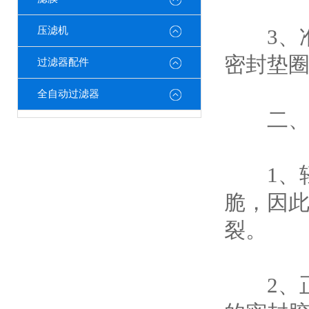
压滤机
3、准
密封垫
过滤器配件
全自动过滤器
二、安
1、轻
脆，因
裂。
2、正