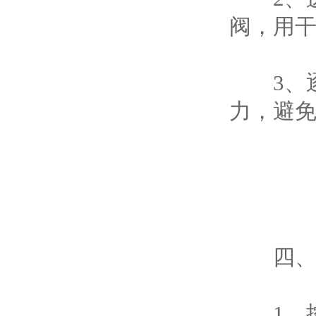
阀，用
3、逐
力，避
四、使
1、控