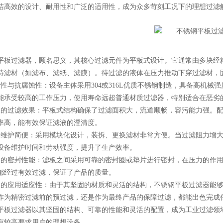
洁高效的设计、耐用性和广泛的适用性，成为众多苛刻工况下的理想过滤
过滤器，顾名思义，其核心过滤元件为平板式设计。它通常由多块经精
持滤材（如滤布、滤纸、滤膜）。待过滤的液体在压力推动下穿过滤材，
与抗腐蚀性：设备主体采用304或316L优质不锈钢制造，具备高机械
能承受较高的工作压力，使用寿命远超普通材质过滤器，特别适合在恶劣
过滤效果：平板式结构确保了过滤面积大，流道顺畅，容污能力强。配
率高，能有效保证滤液的澄清度。
护简便：采用模块化设计，装拆、更换滤材非常方便。当过滤阻力增大
设备维护时间和劳动强度，提升了生产效率。
密封性能：滤板之间采用可靠的密封圈或垫片进行密封，在压力的作用
都经过有效过滤，保证了产品的质量。
应用适应性：由于其坚固的材质和灵活的结构，不锈钢平板过滤器能够
作为精密过滤前的预过滤，还是作为最终产品的保障过滤，都能出色完成
过滤器以其坚固的结构、可靠的性能和灵活的配置，成为工业过滤领域
有较高要求用户的理想设备。