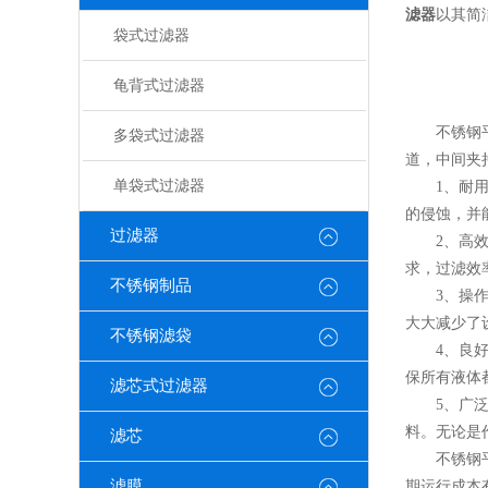
滤器
以其简
袋式过滤器
龟背式过滤器
不锈钢平板
多袋式过滤器
道，中间夹
单袋式过滤器
1、耐用性
的侵蚀，并
过滤器
2、高效的
求，过滤效
不锈钢制品
3、操作维
大大减少了
不锈钢滤袋
4、良好的
保所有液体
滤芯式过滤器
5、广泛的
料。无论是
滤芯
不锈钢平板
滤膜
期运行成本