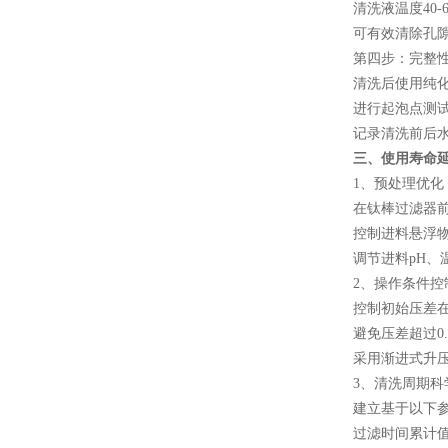
清洗液温度40-60
可有效清除孔隙
第四步：完整性
清洗后使用纯化水
进行起泡点测试或
记录清洗前后水通
三、使用寿命
1、预处理优化
在钛棒过滤器前增
控制进料悬浮物
调节进料pH、温
2、操作条件控
控制初始压差在0.0
避免压差超过0.2
采用渐进式升压
3、清洗周期科
建立基于以下参
过滤时间累计