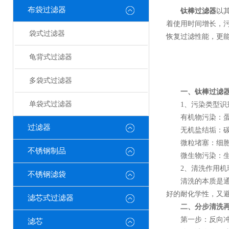
布袋过滤器
钛棒过滤器
以
着使用时间增长，
袋式过滤器
恢复过滤性能，更
龟背式过滤器
多袋式过滤器
一、钛棒过滤
单袋式过滤器
1、污染类型识
有机物污染：蛋白
过滤器
无机盐结垢：碳酸
微粒堵塞：细胞碎
不锈钢制品
微生物污染：生物
2、清洗作用机
不锈钢滤袋
清洗的本质是通过
好的耐化学性，又
滤芯式过滤器
二、分步清洗
第一步：反向冲
滤芯