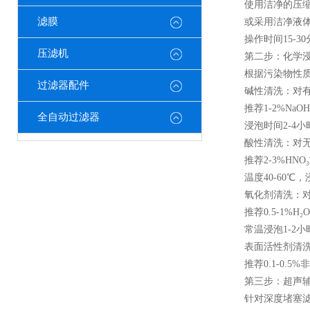
使用洁净的压缩空气
滤膜
或采用洁净液体（纯
操作时间15-30分
压滤机
第二步：化学浸
根据污染物性质
过滤器配件
碱性清洗：对有
推荐1-2%NaOH
全自动过滤器
浸泡时间2-4小
酸性清洗：对无
推荐2-3%HNO₃
温度40-60℃，浸
氧化剂清洗：对
推荐0.5-1%H₂O₂或
常温浸泡1-2小
表面活性剂清洗
推荐0.1-0.5
第三步：超声辅
针对深度堵塞滤芯，