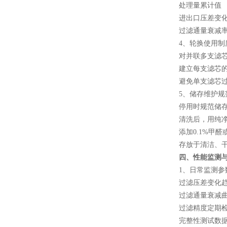
处理量累计值
进出口压差变化
过滤通量衰减
4、轮换使用制
对并联多支滤芯
建立每支滤芯的
避免单支滤芯过
5、储存维护规
停用时规范储存
清洗后，用纯净
添加0.1%甲醛或
存放于清洁、干
四、性能监测
1、日常监测参
过滤压差变化趋
过滤通量衰减曲
过滤精度定期检
完整性测试数