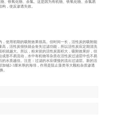
机物、铁氧化物、余氯。这是因为有机物、铁氧化物、余氯易
结构，使反渗透失效。
，使用初期的吸附效果很高。但时间一长，活性炭的吸附能
量高，活性炭很快就会丧失过滤功能，所以活性炭应定期清洗
面积就越大。所以，粉末状的活性炭面积大，吸附效果好，但
粒成形不易流动，水中有机物等杂质在活性炭过滤层中也不易
后的水质越佳。注意：过滤的水应缓慢的流出过滤层。新的活
加铺2-3厘米厚的海绵，作用是阻止藻类等大颗粒杂质渗透
更换。