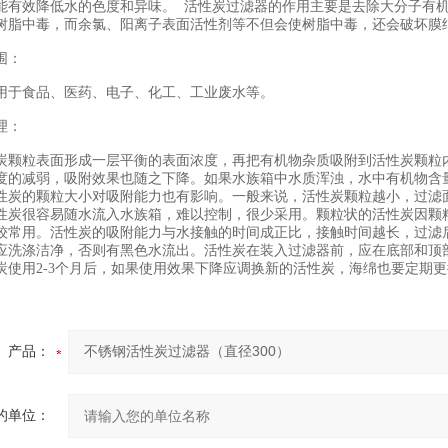
能有效降低水的色度和异味。 活性炭过滤器的作用主要是去除大分子有
树脂中毒，而余氯、阳离子表面活性剂等不但会使树脂中毒，还会破坏膜
围：
于食品、医药、电子、化工、工业废水等。
理：
粒表面形成一层平衡的表面浓度，再把有机物杂质吸附到活性炭颗粒内
度的减弱，吸附效果也随之下降。如果水族箱中水质浑浊，水中有机物含
性炭的颗粒大小对吸附能力也有影响。一般来说，活性炭颗粒越小，过滤
性炭很容易随水流入水族箱，难以控制，很少采用。颗粒状的活性炭因颗
较常用。活性炭的吸附能力与水接触的时间成正比，接触时间越长，过滤
应洗涤洁净，否则有黑色水流出。活性炭在装入过滤器前，应在底部和顶部
炭使用2-3个月后，如果使用效果下降应调换新的活性炭，海绵也要定期
产品：
的单位：