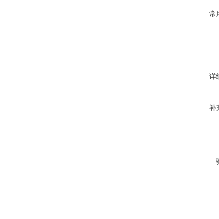
常
详
补