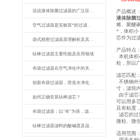
说说液体除菌过滤器的广泛应用领域
产品概述
液体除菌
烯、聚醚
空气过滤器是实验室*的过滤设备
*，体积
芯作为过
袋式精密过滤器原理解析及其在工业过滤中的应用
产品特点
钛棒过滤器主要性能及应用领域
本机体积
粒，所以
布袋过滤器在空气净化中的关键作用
滤芯匹配
不锈钢外壳
创新布袋过滤器，营造水净化新潮流
寸，滤筒内
由于滤芯孔
如何正确安装钛棒滤芯？
可以用多芯
且有粘度
布袋过滤器：以“布”为筛，滤净粉尘杂质守护洁净​
滤芯的过滤
微粒、微生
钛棒过滤器滤料的酸碱度及温度会影响其过滤效果
适用范围
用于各种