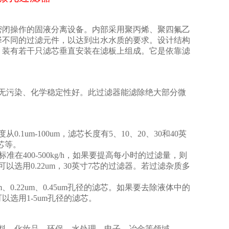
密闭操作的固液分离设备。内部采用聚丙烯、聚四氟乙
择不同的过滤元件，以达到出水水质的要求。设计结构
装有若干只滤芯垂直安装在滤板上组成。它是依靠滤
无污染、化学稳定性好。此过滤器能滤除绝大部分微
m-100um，滤芯长度有5、10、20、30和40英
芯等。
准在400-500kg/h，如果要提高每小时的过滤量，则
可以选用0.22um，30英寸7芯的过滤器。若过滤杂质多
.22um、0.45um孔径的滤芯。如果要去除液体中的
选用1-5um孔径的滤芯。
料、化妆品、环保、水处理、电子、冶金等领域。