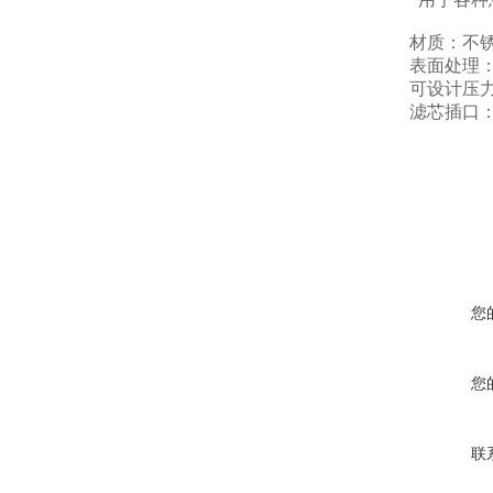
材质：不锈
表面处理
可设计压力：0
滤芯插口：2
您
您
联