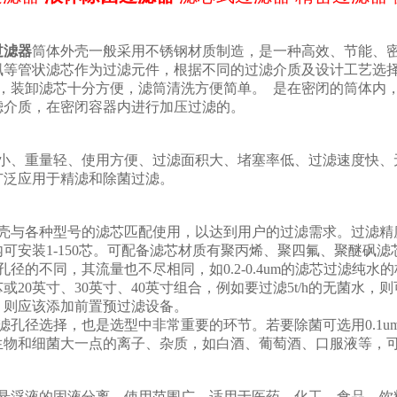
：
过滤器
筒体外壳一般采用不锈钢材质制造，是一种高效、节能、
砜等管状滤芯作为过滤元件，根据不同的过滤介质及设计工艺选
小，装卸滤芯十分方便，滤筒清洗方便简单。
是在密闭的筒体内，
滤介质，在密闭容器内进行加压过滤的。
：
小、重量轻、使用方便、过滤面积大、堵塞率低、过滤速度快、
广泛应用于精滤和除菌过滤。
：
与各种型号的滤芯匹配使用，以达到用户的过滤需求。过滤精度从0.1u
可安装1-150芯。可配备滤芯材质有聚丙烯、聚四氟、聚醚砜滤
径的不同，其流量也不尽相同，如0.2-0.4um的滤芯过滤纯水的标
或20英寸、30英寸、40英寸组合，例如要过滤5t/h的无菌水，则
，则应该添加前置预过滤设备。
孔径选择，也是选型中非常重要的环节。若要除菌可选用0.1um、0
物和细菌大一点的离子、杂质，如白酒、葡萄酒、口服液等，可以
：
悬浮液的固液分离。使用范围广，适用于医药、化工、食品、饮