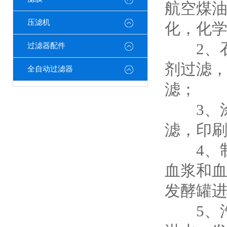
航空煤
压滤机
化，化
2、石
过滤器配件
剂过滤
全自动过滤器
滤；
3、涂
滤，印
4、制
血浆和血
发酵罐
5、汽