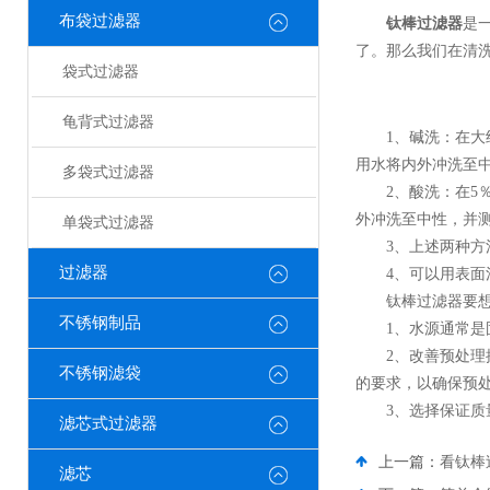
布袋过滤器
钛棒过滤器
是
了。那么我们在清
袋式过滤器
龟背式过滤器
1、碱洗：在大约4
用水将内外冲洗至中
多袋式过滤器
2、酸洗：在5％
外冲洗至中性，并测
单袋式过滤器
3、上述两种方法
过滤器
4、可以用表面活
钛棒过滤器要想延
不锈钢制品
1、水源通常是固
2、改善预处理操
不锈钢滤袋
的要求，以确保预
3、选择保证质量
滤芯式过滤器
上一篇：
看钛棒
滤芯