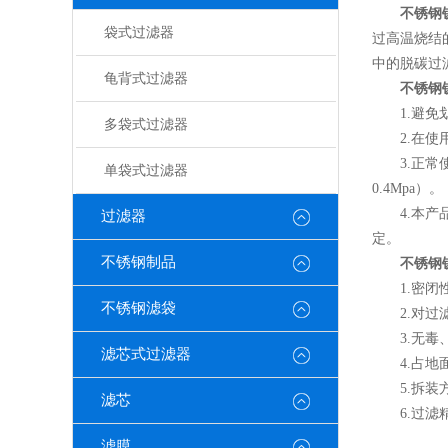
不锈钢
袋式过滤器
过高温烧结
中的脱碳过
龟背式过滤器
不锈钢
1.避免划
多袋式过滤器
2.在使用
3.正常使
单袋式过滤器
0.4Mpa）。
4.本产品
过滤器
定。
不锈钢制品
不锈钢
1.密闭性
不锈钢滤袋
2.对过滤
3.无毒、
滤芯式过滤器
4.占地面
5.拆装方
滤芯
6.过滤精
滤膜