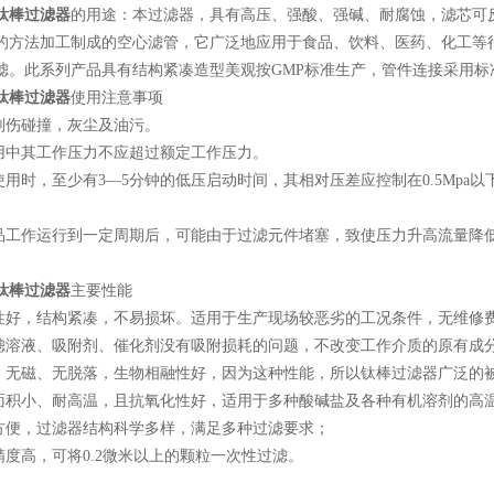
钛棒过滤器
的用途：本过滤器，具有高压、强酸、强碱、耐腐蚀，滤芯可
的方法加工制成的空心滤管，它广泛地应用于食品、饮料、医药、化工等
滤。此系列产品具有结构紧凑造型美观按GMP标准生产，管件连接采用标
钛棒过滤器
使用注意事项
伤碰撞，灰尘及油污。
中其工作压力不应超过额定工作压力。
用时，至少有3—5分钟的低压启动时间，其相对压差应控制在0.5Mpa以
工作运行到一定周期后，可能由于过滤元件堵塞，致使压力升高流量降
钛棒过滤器
主要性能
好，结构紧凑，不易损坏。适用于生产现场较恶劣的工况条件，无维修
溶液、吸附剂、催化剂没有吸附损耗的问题，不改变工作介质的原有成
无磁、无脱落，生物相融性好，因为这种性能，所以钛棒过滤器广泛的
积小、耐高温，且抗氧化性好，适用于多种酸碱盐及各种有机溶剂的高
便，过滤器结构科学多样，满足多种过滤要求；
度高，可将0.2微米以上的颗粒一次性过滤。