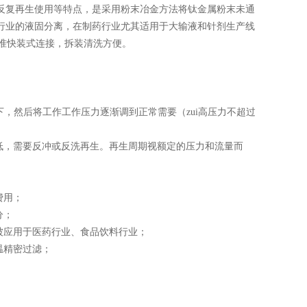
反复再生使用等特点，是采用粉末冶金方法将钛金属粉末未通
行业的液固分离，在制药行业尤其适用于大输液和针剂生产线
准快装式连接，拆装清洗方便。
下，然后将工作工作压力逐渐调到正常需要（zui高压力不超过
低，需要反冲或反洗再生。再生周期视额定的压力和流量而
费用；
分；
被应用于医药行业、食品饮料行业；
温精密过滤；