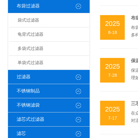
布袋过滤器
布
袋式过滤器
2025
布
8-18
龟背式过滤器
多
形式
多袋式过滤器
保
单袋式过滤器
2025
保
7-28
过滤器
理
对温
不锈钢制品
三
不锈钢滤袋
2025
在
7-17
滤芯式过滤器
对
芯”
滤芯