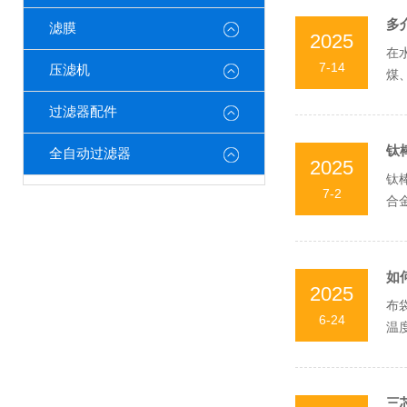
多
滤膜
2025
在
7-14
压滤机
煤
填料
过滤器配件
钛
全自动过滤器
2025
钛
7-2
合
较高
如
2025
布
6-24
温
袋直
三