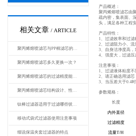
产品概述：
聚丙烯熔喷滤芯由
疏内密，集表面、深
头，满足各种工程
相关文章
/ ARTICLE
产品特性：
1、过滤效率和过滤
2、过滤阻力小、
聚丙烯熔喷滤芯与PP棉滤芯的差异与应用
3、自身洁净度高
4、强度大，过滤压
聚丙烯熔喷滤芯多久更换一次？
注意事项：
1、过滤液体粘度
聚丙烯熔喷滤芯的过滤精度能有多高？
2、请正确选用滤
3、当压差大于0.
聚丙烯熔喷滤芯结构设计、性能优异！
参数规格：
长度
钛棒过滤器适用于过滤哪些状态的介质？
内外直径
移动式袋式过滤器使用注意事项
过滤精度
细说保温夹套过滤器的特点
流量T/H