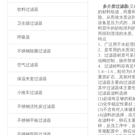
多介质过滤器
(
饮料过滤器
的材料组成，而重
除。从而使水质达
设备是压力式的，
卫生级过滤器
料层中的砂粒排列
而得到澄清的水质。
呼吸器
特点
1、广泛用于水处理
2、是常用的水质
不锈钢除菌过滤器
3、过滤器材质可
动阀控制，操作简
空气过滤器
4、过滤材料应有
1.4—1.6，粒径为
重质矿石，其相对密度为
保温夹套过滤器
过滤器主要由过滤
其中过滤器体主要包
小推车过滤器
过滤器滤料选择
(1)必须有足够的
(2)化学稳定性要好
不锈钢活性炭过滤器
(3)不含有对人体
(4)滤料的选择，
不锈钢平板过滤器
在滤料中，卵石主
样，反洗工序中，
常规配置中，卵石
不锈钢双联过滤器