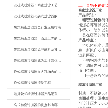
滤芯式过滤器：精密过滤工艺的关键单元与品质屏障
工厂直销不锈钢
精密过滤器厂家
产品概述：
滤芯式过滤器与袋式过滤器的区别
精密过滤器
筒
钢滤芯等管状滤
袋式精密过滤器全行业应用指南
体积小，装卸滤
是在密闭的筒体
袋式精密过滤器：微观世界的纯净守护者
产品特点：
本机体积小、重
袋式精密过滤器原理解析及其在工业过滤中的应用
粒，所以广泛应
滤芯匹配：
不锈钢外壳与各种
袋式精密过滤器成为工业流体清洁的高效守护者
寸，滤筒内可安装
适用范围：
袋式精密过滤器在各种场合的应用能有多理想？你看了就知道
用于悬浮液的固
袋式精密过滤器清洗工程
精密过滤器厂家
材质：不锈钢304
选择袋式精密过滤器产品配置说明
表面处理：卫生
可设计压力：0.6Mp
袋式精密过滤器的优点都有哪些呢？