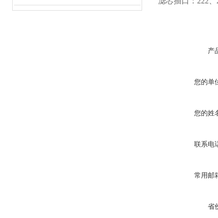
滤芯插口：222、2
产
您的单
您的姓
联系电
常用邮
省