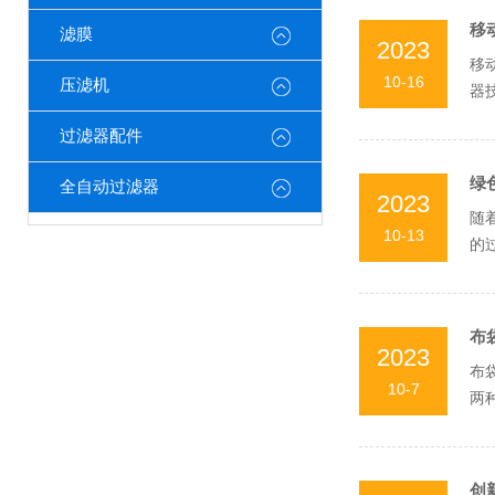
移
滤膜
2023
移
10-16
压滤机
器
过滤
过滤器配件
绿
全自动过滤器
2023
随
10-13
的
实现
布
2023
布
10-7
两
纸作
创