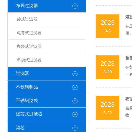
布袋过滤器
液
袋式过滤器
2023
在
9-5
龟背式过滤器
用
的钛
多袋式过滤器
创
单袋式过滤器
2023
在
8-29
过滤器
一
越多
不锈钢制品
布
不锈钢滤袋
2023
布
8-22
滤芯式过滤器
收
这是
滤芯