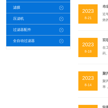
布
滤膜
2023
近
8-21
压滤机
效
效率
过滤器配件
双
全自动过滤器
2023
在
8-18
药
生物
聚
2023
聚
8-14
率
芯多
钛